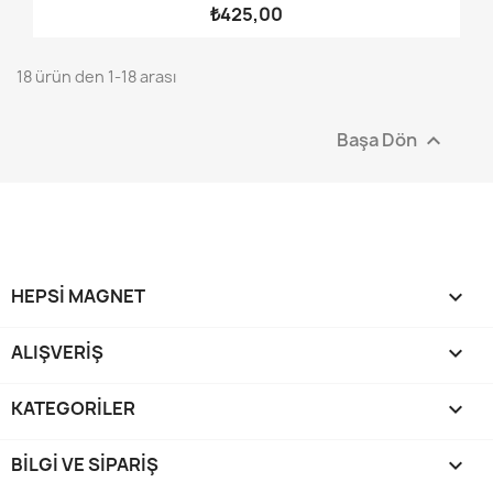
₺425,00
18 ürün den 1-18 arası
Başa Dön

HEPSI MAGNET

ALIŞVERIŞ

KATEGORILER

BILGI VE SIPARIŞ
