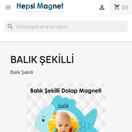
shopping_cart


(0)
search
BALIK ŞEKILLI
Balık Şekilli