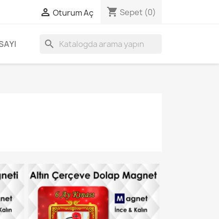
shopping_cart

Sepet
(0)
Oturum Aç
search
SAYI