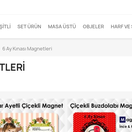
ŞITLI
SET ÜRÜN
MASA ÜSTÜ
OBJELER
HARF VE 
6 Ay Kınası Magnetleri
TLERI